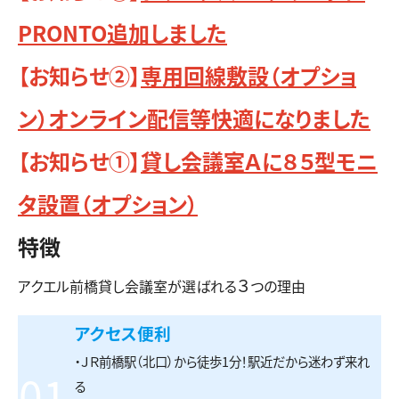
PRONTO追加しました
【お知らせ②】
専用回線敷設（オプショ
ン）オンライン配信等快適になりました
【お知らせ①】
貸し会議室Ａに８５型モニ
タ設置（オプション）
特徴
３
アクエル前橋貸し会議室が選ばれる
つの理由
アクセス便利
・ＪＲ前橋駅（北口）から徒歩1分！駅近だから迷わず来れ
01
る