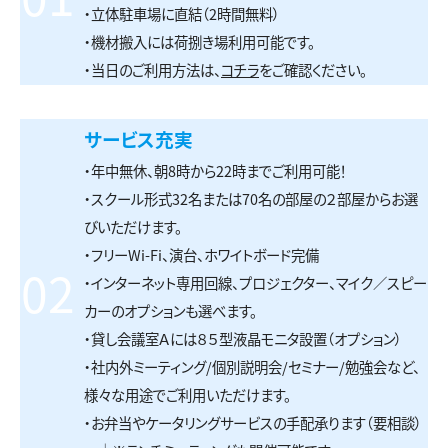
・立体駐車場に直結（2時間無料）
・機材搬入には荷捌き場利用可能です。
・当日のご利用方法は、
コチラ
をご確認ください。
サービス充実
・年中無休、朝8時から22時までご利用可能！
・スクール形式32名または70名の部屋の２部屋からお選
びいただけます。
・フリーWi-Fi、演台、ホワイトボード完備
02
・インターネット専用回線、プロジェクター、マイク／スピー
カーのオプションも選べます。
・貸し会議室Ａには８５型液晶モニタ設置（オプション）
・社内外ミーティング/個別説明会/セミナー/勉強会など、
様々な用途でご利用いただけます。
・お弁当やケータリングサービスの手配承ります（要相談）